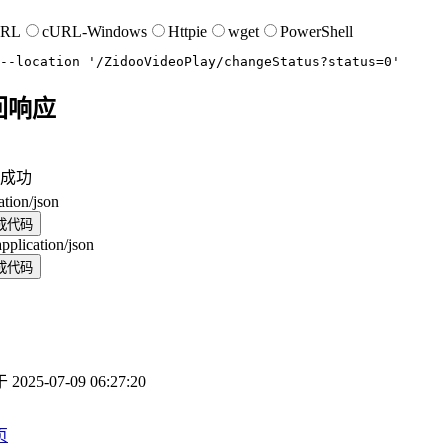
URL
cURL-Windows
Httpie
wget
PowerShell
--location
'/ZidooVideoPlay/changeStatus?status=0'
回响应
成功
ation/json
成代码
application/json
成代码
于
2025-07-09 06:27:20
页