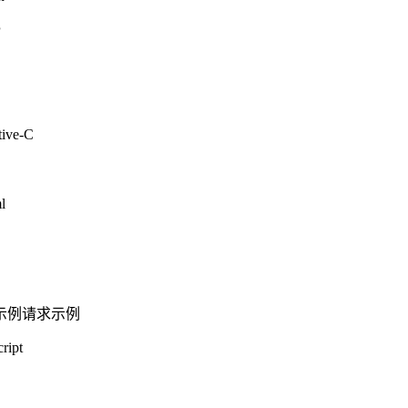
P
tive-C
l
示例
请求示例
ript