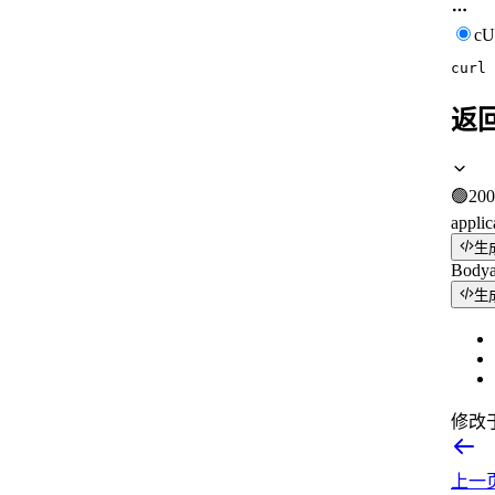
c
curl
返
🟢
200
applic
生
Body
生
修改
上一