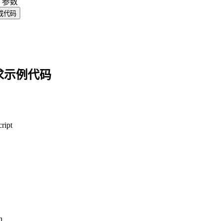
y 参数
成代码
求示例代码
ript
n