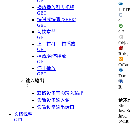
GET
播放播放列表视频
HTT
GET
快进或快退 (SEEK)
C
GET
C#
切换章节
GET
Objec
上一首/下一首播放
GET
Ruby
播放/暂停播放
GET
OCam
停止播放
GET
Dart
输入输出
R
获取设备音频输入输出
请求
设置设备输入源
Shell
设置设备输出端口
JavaSc
文档说明
Java
GET
Swift