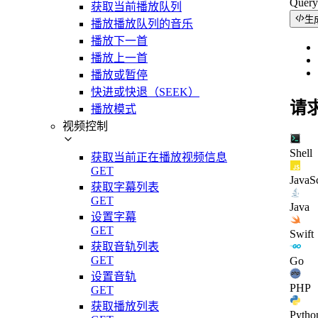
Quer
获取当前播放队列
生
播放播放队列的音乐
播放下一首
播放上一首
播放或暂停
快进或快退（SEEK）
请
播放模式
视频控制
Shell
获取当前正在播放视频信息
GET
JavaSc
获取字幕列表
GET
Java
设置字幕
GET
Swift
获取音轨列表
GET
Go
设置音轨
PHP
GET
获取播放列表
Pytho